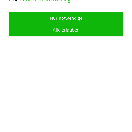
11. Wir werden Dich nie vergessen
12. In tiefer Verbundenheit
Nur notwendige
13. In stiller Trauer
14. In tiefer Trauer
Alle erlauben
15. In Dankbarkeit
16. Ruhe sanft
17. Ruhe in Frieden
18. Geliebt und unvergessen
19. Im Herzen unvergessen
20. Auf ewig unvergessen
21. In unseren Herzen bleibst du bei uns
22. In Freundschaft
23. In stiller Anteilnahme
24. Zur letzten Ruhe begleiten Dich
25. Unserem/Unseren lieben
26. Im Gedenken an Dich
27. In tiefer Verbundenheit
28. In ehrendem Gedenken
29. Herzliche Anteilnahme