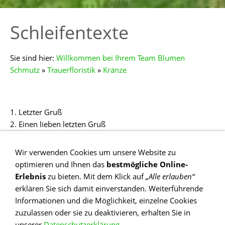
Schleifentexte
Sie sind hier:
Willkommen bei Ihrem Team Blumen
Schmutz
»
Trauerfloristik
»
Kränze
1. Letzter Gruß
2. Einen lieben letzten Gruß
3. Als letzter Gruß
4. In Liebe
Wir verwenden Cookies um unsere Website zu
5. Für immer in lieber Erinnerung
optimieren und Ihnen das
bestmögliche Online-
6. In lieber Erinnerung
Erlebnis
zu bieten. Mit dem Klick auf
„Alle erlauben“
7. In Liebe und Dankbarkeit
erklären Sie sich damit einverstanden. Weiterführende
8. In Liebe verbunden
Informationen und die Möglichkeit, einzelne Cookies
9. In tiefer Liebe
zuzulassen oder sie zu deaktivieren, erhalten Sie in
10. In Gedanken bei Dir
unserer
Datenschutzerklärung
.